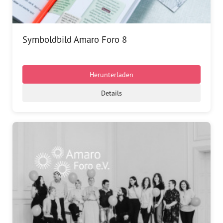
Dokumentationsstelle 
Antiziganismus – DOSTA
Internationale Jugendarbeit
Symboldbild Amaro Foro 8
Abgeschlossene Projekte
Herunterladen
Materialien
Details
Wissenswertes
Publikationen
Mediathek
Plakate