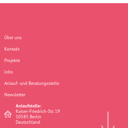
Austausch
(48)
Begegnung
(41)
Benachteiligung
(232)
Über uns
Berlin
(41)
Kontakt
Bildungsarbeit
(277)
Projekte
Boddinstraße
(40)
Jobs
Bürokratie
(75)
Anlauf- und Beratungsstelle
Chancengerechtigkeit
(307)
Newsletter
commemoration
(1)
Anlaufstelle:
Community
(41)
Kaiser-Friedrich-Str. 19
10585 Berlin
crosshairs
(0)
Deutschland