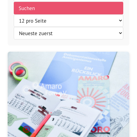
Suchen
Vorstand
Team
Standorte
Dachorganisationen
Projekte
Anlaufstelle Nevo Foro (Neue 
Stadt)
Bildungsangebote für 
Leistungsbehörden und 
Sozialberatungsstellen