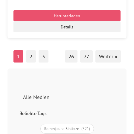
Herunterladen
Details
1
2
3
…
26
27
Weiter »
Alle Medien
Beliebte Tags
Rom:nja und Sinti:zze
(321)