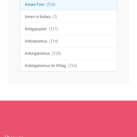
Amaro Foro
(316)
Amen ni bistara
(2)
Antigypsyism
(317)
Antirassismus
(314)
Antiziganismus
(318)
Antiziganismus im Alltag
(316)
Aufklärung
(277)
Ausgrenzung
(312)
Austausch
(48)
Begegnung
(41)
Benachteiligung
(232)