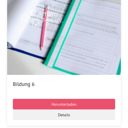
Dokumentationsstelle 
Antiziganismus – DOSTA
Internationale Jugendarbeit
Abgeschlossene Projekte
Materialien
Wissenswertes
Publikationen
Bildung 6
Mediathek
Herunterladen
Plakate
Details