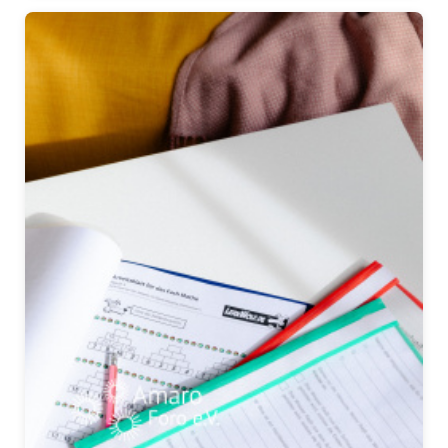
Presse
Pressemitteilungen
Positionen
Pressespiegel
Glossar
Newsletter
Fotos