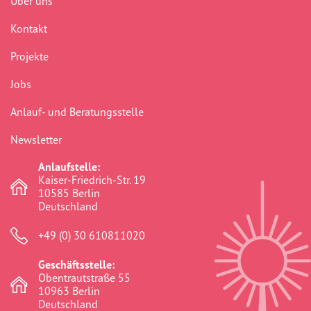
Über uns
Berlin
(41)
Kontakt
Bildungsarbeit
(277)
Projekte
Boddinstraße
(40)
Jobs
Bürokratie
(75)
Anlauf- und Beratungsstelle
Chancengerechtigkeit
(307)
Newsletter
commemoration
(1)
Anlaufstelle:
Community
(41)
Kaiser-Friedrich-Str. 19
10585 Berlin
crosshairs
(0)
Deutschland
dikh he na bister
(2)
+49 (0) 30 610811020
discrimination
(316)
Geschäftsstelle:
Obentrautstraße 55
Diskriminierung
(315)
10963 Berlin
Deutschland
Dokumentationsstelle
(91)