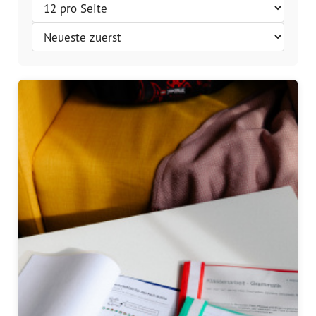
Vorstand
Team
Standorte
Dachorganisationen
Projekte
Anlaufstelle Nevo Foro (Neue 
Stadt)
Bildungsangebote für 
Leistungsbehörden und 
Sozialberatungsstellen