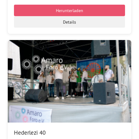
Dokumentationsstelle 
Antiziganismus – DOSTA
Herunterladen
Details
Internationale Jugendarbeit
Abgeschlossene Projekte
Materialien
Wissenswertes
Publikationen
Mediathek
Plakate
Hederlezi 40