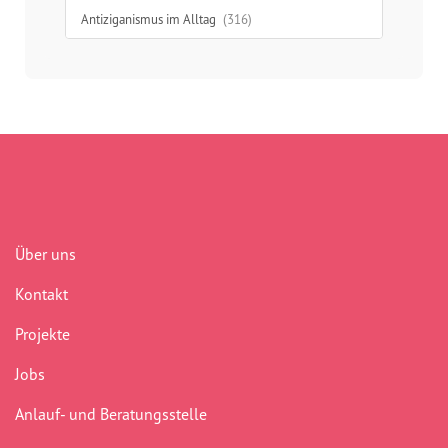
Antiziganismus im Alltag
(316)
Aufklärung
(277)
Ausgrenzung
(312)
Austausch
(48)
Begegnung
(41)
Benachteiligung
(232)
Über uns
Berlin
(41)
Kontakt
Bildungsarbeit
(277)
Projekte
Boddinstraße
(40)
Jobs
Bürokratie
(75)
Anlauf- und Beratungsstelle
Chancengerechtigkeit
(307)