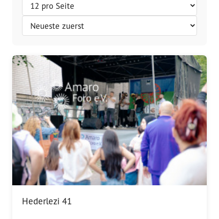
Vorstand
Team
Standorte
Dachorganisationen
Projekte
Anlaufstelle Nevo Foro (Neue 
Stadt)
Bildungsangebote für 
Leistungsbehörden und 
Hederlezi 41
Sozialberatungsstellen