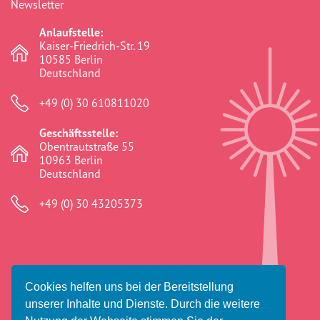
Newsletter
commemoration
(1)
Anlaufstelle:
Community
(41)
Kaiser-Friedrich-Str. 19
10585 Berlin
crosshairs
(0)
Deutschland
dikh he na bister
(2)
+49 (0) 30 610811020
discrimination
(316)
Geschäftsstelle:
Obentrautstraße 55
Diskriminierung
(315)
10963 Berlin
Deutschland
Dokumentationsstelle
(91)
+49 (0) 30 43205373
Ederlezi
(41)
educational work
(277)
Erinnern
(2)
Cookies helfen uns bei der Bereitstellung
Erinnerungsarbeit
(2)
© 2026 Amaro Foro e.V.
unserer Inhalte und Dienste. Durch die weitere
Impressum
Datenschutz
Haftungsausschluss