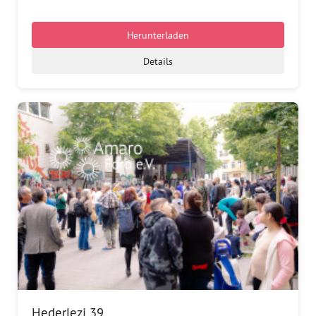
Presse
Herunterladen
Pressemitteilungen
Details
Positionen
Pressespiegel
Glossar
Newsletter
Fotos
Hederlezi 39