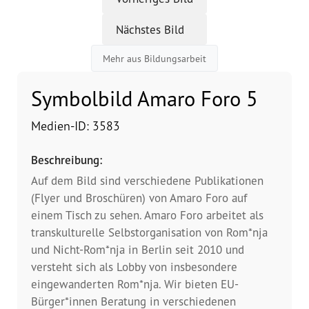
Nächstes Bild
Vorstand
Mehr aus Bildungsarbeit
Team
Symbolbild Amaro Foro 5
Standorte
Medien-ID: 3583
Dachorganisationen
Beschreibung:
Projekte
Auf dem Bild sind verschiedene Publikationen
(Flyer und Broschüren) von Amaro Foro auf
Anlaufstelle Nevo Foro (Neue 
einem Tisch zu sehen. Amaro Foro arbeitet als
Stadt)
transkulturelle Selbstorganisation von Rom*nja
und Nicht-Rom*nja in Berlin seit 2010 und
Bildungsangebote für 
versteht sich als Lobby von insbesondere
Leistungsbehörden und 
Sozialberatungsstellen
eingewanderten Rom*nja. Wir bieten EU-
Bürger*innen Beratung in verschiedenen