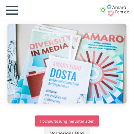
English version
Aktuelles
Über uns
Vision
Hochauflösung herunterladen
Geschichte
Vorheriges Bild