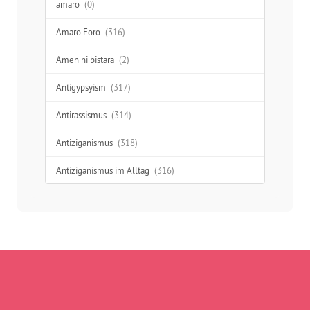
amaro
(0)
Amaro Foro
(316)
Amen ni bistara
(2)
Antigypsyism
(317)
Antirassismus
(314)
Antiziganismus
(318)
Antiziganismus im Alltag
(316)
Aufklärung
(277)
Ausgrenzung
(312)
Austausch
(48)
Begegnung
(41)
Benachteiligung
(232)