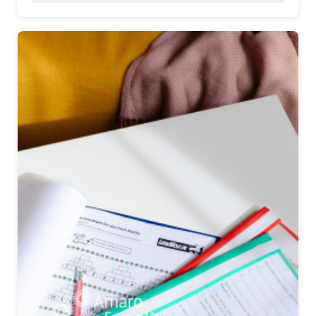
Presse
Pressemitteilungen
Positionen
Pressespiegel
Glossar
Newsletter
Fotos