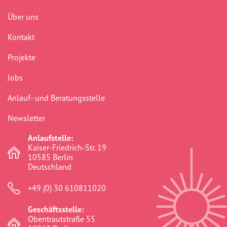
Über uns
Berlin
(41)
Kontakt
Bildungsarbeit
(277)
Projekte
Boddinstraße
(40)
Jobs
Bürokratie
(75)
Anlauf- und Beratungsstelle
Chancengerechtigkeit
(307)
Newsletter
commemoration
(1)
Anlaufstelle:
Community
(41)
Kaiser-Friedrich-Str. 19
10585 Berlin
crosshairs
(0)
Deutschland
dikh he na bister
(2)
+49 (0) 30 610811020
discrimination
(316)
Geschäftsstelle:
Obentrautstraße 55
Diskriminierung
(315)