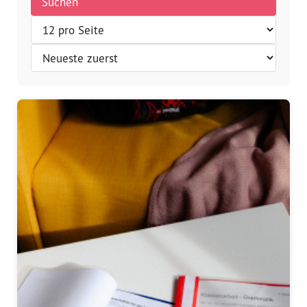
Suchen
Vorstand
Team
Standorte
Dachorganisationen
Projekte
Anlaufstelle Nevo Foro (Neue 
Stadt)
Bildungsangebote für 
Leistungsbehörden und 
Sozialberatungsstellen