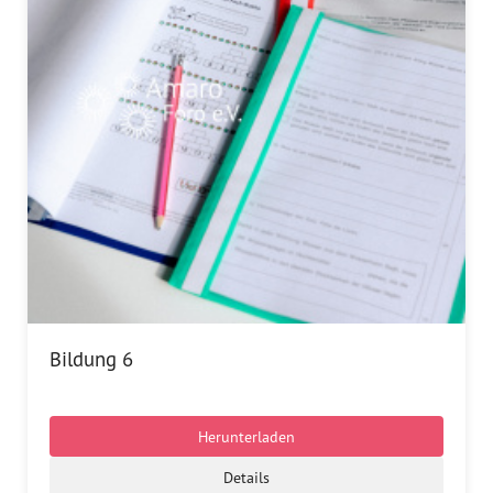
Dokumentationsstelle 
Antiziganismus – DOSTA
Internationale Jugendarbeit
Abgeschlossene Projekte
Materialien
Wissenswertes
Publikationen
Bildung 6
Mediathek
Plakate
Herunterladen
Details