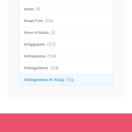
amaro
(0)
Amaro Foro
(316)
Amen ni bistara
(2)
Antigypsyism
(317)
Antirassismus
(314)
Antiziganismus
(318)
Antiziganismus im Alltag
(316)
Aufklärung
(277)
Ausgrenzung
(312)
Austausch
(48)
Begegnung
(41)