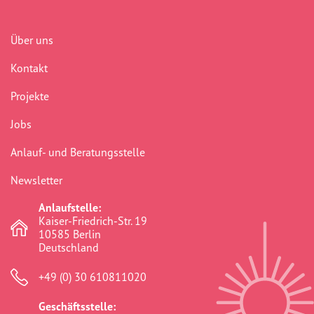
Benachteiligung
(232)
Über uns
Berlin
(41)
Kontakt
Bildungsarbeit
(277)
Projekte
Boddinstraße
(40)
Jobs
Bürokratie
(75)
Anlauf- und Beratungsstelle
Chancengerechtigkeit
(307)
Newsletter
commemoration
(1)
Anlaufstelle:
Community
(41)
Kaiser-Friedrich-Str. 19
10585 Berlin
crosshairs
(0)
Deutschland
dikh he na bister
(2)
+49 (0) 30 610811020
discrimination
(316)
Geschäftsstelle: