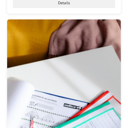
Presse
Details
Pressemitteilungen
Positionen
Pressespiegel
Glossar
Newsletter
Fotos