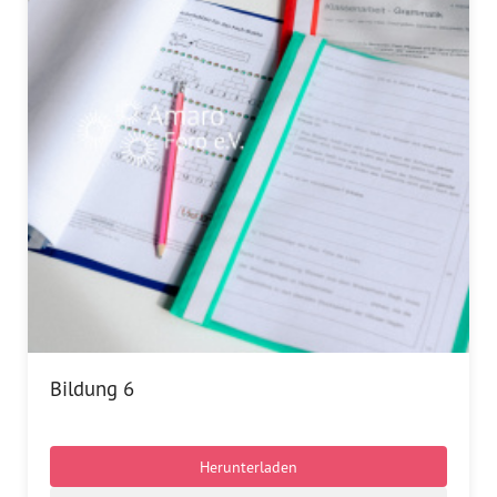
Dokumentationsstelle 
Antiziganismus – DOSTA
Internationale Jugendarbeit
Abgeschlossene Projekte
Materialien
Wissenswertes
Publikationen
Mediathek
Bildung 6
Plakate
Herunterladen