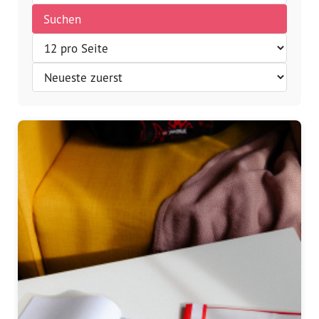
Suchen
Vorstand
Team
Standorte
Dachorganisationen
Projekte
Anlaufstelle Nevo Foro (Neue 
Stadt)
Bildungsangebote für 
Leistungsbehörden und 
Sozialberatungsstellen