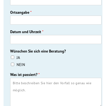
Dokumentationsstelle 
Antiziganismus – DOSTA
Ortsangabe
*
Internationale Jugendarbeit
Abgeschlossene Projekte
Datum und Uhrzeit
*
Materialien
Wünschen Sie sich eine Beratung?
Wissenswertes
JA
NEIN
Publikationen
Was ist passiert?
*
Mediathek
Plakate