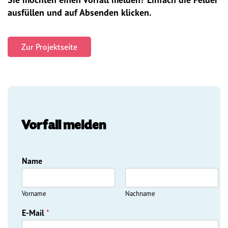
ausfüllen und auf Absenden klicken.
Vorstand
Team
Zur Projektseite
Standorte
Dachorganisationen
Vorfall melden
Projekte
Anlaufstelle Nevo Foro (Neue 
Name
Stadt)
Bildungsangebote für 
Vorname
Nachname
Leistungsbehörden und 
Sozialberatungsstellen
E-Mail
*