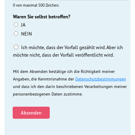
Presse
0 von maximal 500 Zeichen.
Waren Sie selbst betroffen?
Pressemitteilungen
JA
Positionen
NEIN
M
Pressespiegel
Ich möchte, dass der Vorfall gezählt wird. Aber ich
e
möchte nicht, dass der Vorfall veröffentlicht wird.
l
Glossar
d
u
Mit dem Absenden bestätige ich die Richtigkeit meiner
n
Newsletter
Angaben, die Kenntnisnahme der
Datenschutzbestimmungen
g
und dass ich den darin beschriebenen Verarbeitungen meiner
n
i
personenbezogenen Daten zustimme.
Fotos
c
h
t
Absenden
v
e
r