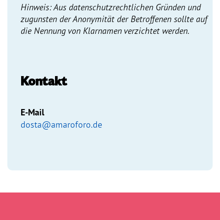
ö
Hinweis: Aus datenschutzrechtlichen Gründen und
f
zugunsten der Anonymität der Betroffenen sollte auf
f
die Nennung von Klarnamen verzichtet werden.
e
n
t
l
i
c
Kontakt
h
e
n
E-Mail
dosta@amaroforo.de