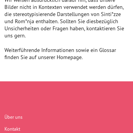
Dokumentationsstelle 
Bilder nicht in Kontexten verwendet werden dürfen,
Antiziganismus – DOSTA
die stereotypisierende Darstellungen von Sinti*zze
und Rom*nja enthalten. Sollten Sie diesbezüglich
Internationale Jugendarbeit
Unsicherheiten oder Fragen haben, kontaktieren Sie
uns gern.
Abgeschlossene Projekte
Weiterführende Informationen sowie ein Glossar
Materialien
finden Sie auf unserer Homepage.
Wissenswertes
Publikationen
Mediathek
Plakate
Über uns
Kontakt