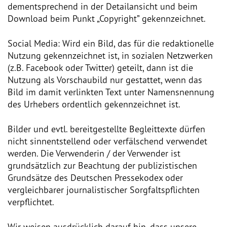
dementsprechend in der Detailansicht und beim
Download beim Punkt „Copyright” gekennzeichnet.
Vorstand
Social Media: Wird ein Bild, das für die redaktionelle
Team
Nutzung gekennzeichnet ist, in sozialen Netzwerken
(z.B. Facebook oder Twitter) geteilt, dann ist die
Standorte
Nutzung als Vorschaubild nur gestattet, wenn das
Bild im damit verlinkten Text unter Namensnennung
Dachorganisationen
des Urhebers ordentlich gekennzeichnet ist.
Projekte
Bilder und evtl. bereitgestellte Begleittexte dürfen
nicht sinnentstellend oder verfälschend verwendet
werden. Die Verwenderin / der Verwender ist
Anlaufstelle Nevo Foro (Neue 
Stadt)
grundsätzlich zur Beachtung der publizistischen
Grundsätze des Deutschen Pressekodex oder
vergleichbarer journalistischer Sorgfaltspflichten
Bildungsangebote für 
Leistungsbehörden und 
verpflichtet.
Sozialberatungsstellen
Wir weisen ausdrücklich darauf hin, dass unsere