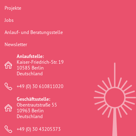
Presse
Projekte
Pressemitteilungen
Jobs
Anlauf- und Beratungsstelle
Positionen
Newsletter
Pressespiegel
Anlaufstelle:
Kaiser-Friedrich-Str. 19
Glossar
10585 Berlin
Deutschland
Newsletter
+49 (0) 30 610811020
Fotos
Geschäftsstelle:
Obentrautstraße 55
10963 Berlin
Deutschland
+49 (0) 30 43205373