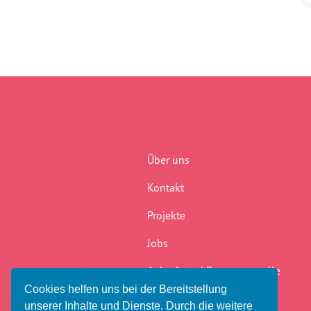
Begegnung
(41)
Benachteiligung
(232)
Berlin
(41)
Bildungsarbeit
(277)
Boddinstraße
(40)
Bürokratie
(75)
Über uns
Chancengerechtigkeit
(307)
Kontakt
commemoration
(1)
Projekte
Community
(41)
Jobs
crosshairs
(0)
Anlauf- und Beratungsstelle
dikh he na bister
(2)
Cookies helfen uns bei der Bereitstellung
Newsletter
unserer Inhalte und Dienste. Durch die weitere
discrimination
(316)