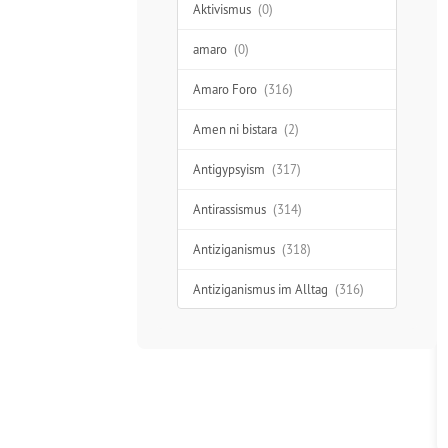
Aktivismus
(0)
amaro
(0)
Amaro Foro
(316)
Amen ni bistara
(2)
Antigypsyism
(317)
Antirassismus
(314)
Antiziganismus
(318)
Antiziganismus im Alltag
(316)
Aufklärung
(277)
Ausgrenzung
(312)
Austausch
(48)