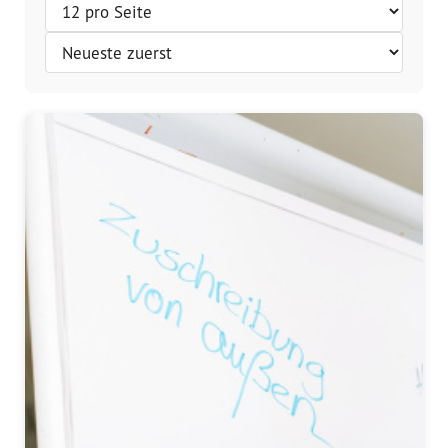
Vorstand
Team
Standorte
Dachorganisationen
Projekte
Anlaufstelle Nevo Foro (Neue 
Stadt)
Bildungsangebote für 
Leistungsbehörden und 
Sozialberatungsstellen