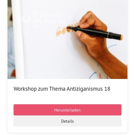
Dokumentationsstelle 
Antiziganismus – DOSTA
Internationale Jugendarbeit
Abgeschlossene Projekte
Materialien
Wissenswertes
Publikationen
Workshop zum Thema Antiziganismus 18
Mediathek
Herunterladen
Plakate
Details