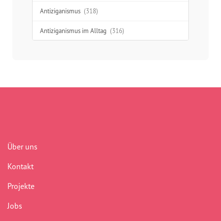
Antiziganismus
(318)
Antiziganismus im Alltag
(316)
Aufklärung
(277)
Ausgrenzung
(312)
Austausch
(48)
Begegnung
(41)
Benachteiligung
(232)
Über uns
Berlin
(41)
Kontakt
Bildungsarbeit
(277)
Projekte
Boddinstraße
(40)
Jobs
Bürokratie
(75)