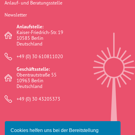
Anlauf- und Beratungsstelle
Chancengerechtigkeit
(307)
Newsletter
commemoration
(1)
Anlaufstelle:
Community
(41)
Kaiser-Friedrich-Str. 19
10585 Berlin
crosshairs
(0)
Deutschland
dikh he na bister
(2)
+49 (0) 30 610811020
discrimination
(316)
Geschäftsstelle:
Obentrautstraße 55
Diskriminierung
(315)
10963 Berlin
Deutschland
Dokumentationsstelle
(91)
+49 (0) 30 43205373
Ederlezi
(41)
educational work
(277)
Erinnern
(2)
Cookies helfen uns bei der Bereitstellung