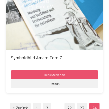
Symboldbild Amaro Foro 7
Herunterladen
Details
« Zurück
1
2
…
22
23
24