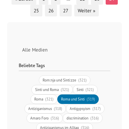
25
26
27
Weiter »
Alle Medien
Beliebte Tags
Rom:nja und Sinti:zze
(321)
Sinti und Roma
(321)
Sinti
(321)
Roma
(321)
Roma und Sinti
(319)
Antiziganismus
(318)
Antigypsyism
(317)
Amaro Foro
(316)
discrimination
(316)
Antiziganismus im Alltag
(316)