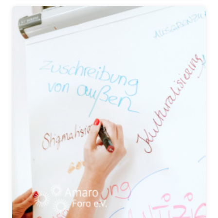
Presse
Pressemitteilungen
Positionen
Pressespiegel
Glossar
Newsletter
Fotos