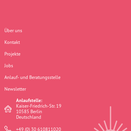
Begegnung
(41)
Benachteiligung
(232)
Über uns
Berlin
(41)
Kontakt
Bildungsarbeit
(277)
Projekte
Boddinstraße
(40)
Jobs
Bürokratie
(75)
Anlauf- und Beratungsstelle
Chancengerechtigkeit
(307)
Newsletter
commemoration
(1)
Anlaufstelle:
Community
(41)
Kaiser-Friedrich-Str. 19
10585 Berlin
crosshairs
(0)
Deutschland
dikh he na bister
(2)
+49 (0) 30 610811020