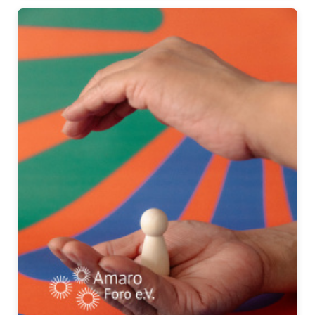
Presse
Pressemitteilungen
Positionen
Pressespiegel
Glossar
Newsletter
Fotos