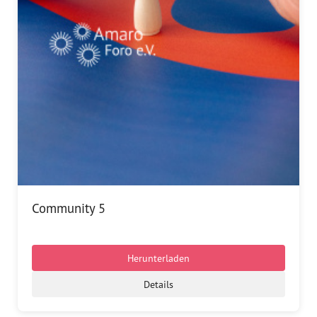
Dokumentationsstelle 
Antiziganismus – DOSTA
Internationale Jugendarbeit
Abgeschlossene Projekte
Materialien
Wissenswertes
Publikationen
Community 5
Mediathek
Herunterladen
Plakate
Details