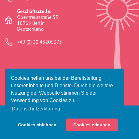
discrimination
(316)
Geschäftsstelle:
Obentrautstraße 55
Diskriminierung
(315)
10963 Berlin
Deutschland
Dokumentationsstelle
(91)
+49 (0) 30 43205373
Ederlezi
(41)
educational work
(277)
Erinnern
(2)
Cookies helfen uns bei der Bereitstellung
Erinnerungsarbeit
(2)
© 2026 Amaro Foro e.V.
unserer Inhalte und Dienste. Durch die weitere
Impressum
Datenschutz
Haftungsausschluss
Nutzung der Webseite stimmen Sie der
exclusion
(311)
Verwendung von Cookies zu.
Fadenkreuz
(0)
Datenschutzerklärung
Fest
(41)
Cookies ablehnen
Cookies erlauben
Spenden
Dosta! Vorfälle melden
flag of the romani people
(139)