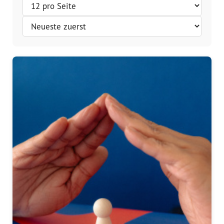
Vorstand
Team
Standorte
Dachorganisationen
Projekte
Anlaufstelle Nevo Foro (Neue 
Stadt)
Bildungsangebote für 
Leistungsbehörden und 
Sozialberatungsstellen