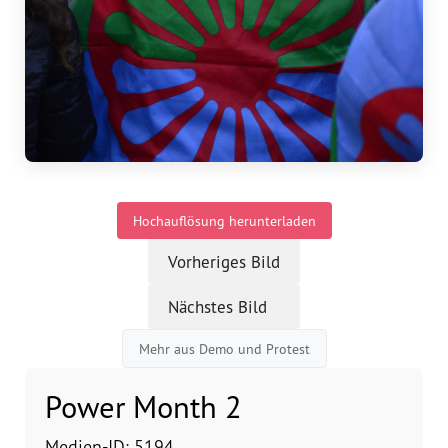
Vorstand
Team
Standorte
Dachorganisationen
Hochauflösung herunterladen
Projekte
Vorheriges Bild
Anlaufstelle Nevo Foro (Neue 
Nächstes Bild
Stadt)
Mehr aus Demo und Protest
Bildungsangebote für 
Leistungsbehörden und 
Power Month 2
Sozialberatungsstellen
Medien-ID: 5194