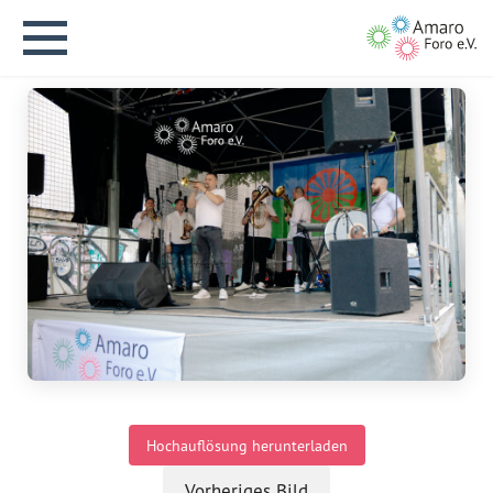
English version
Aktuelles
Über uns
Vision
Hochauflösung herunterladen
Geschichte
Vorheriges Bild