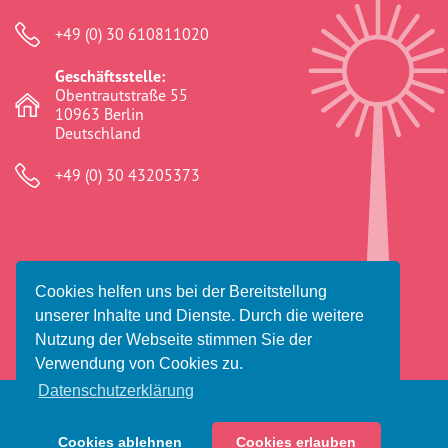
+49 (0) 30 610811020
Geschäftsstelle:
Obentrautstraße 55
10963 Berlin
Deutschland
+49 (0) 30 43205373
Cookies helfen uns bei der Bereitstellung
© 2026 Amaro Foro e.V.
unserer Inhalte und Dienste. Durch die weitere
Impressum
Datenschutz
Haftungsausschluss
Nutzung der Webseite stimmen Sie der
Verwendung von Cookies zu.
Datenschutzerklärung
Cookies ablehnen
Cookies erlauben