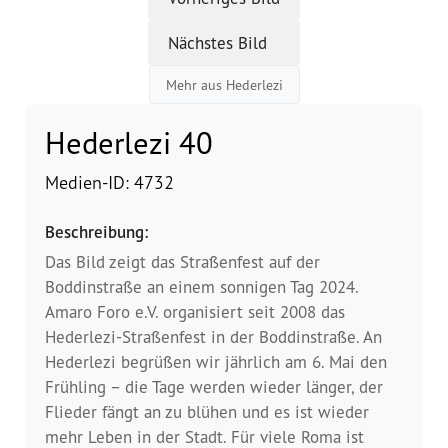
Nächstes Bild
Vorstand
Mehr aus Hederlezi
Team
Hederlezi 40
Standorte
Medien-ID: 4732
Dachorganisationen
Beschreibung:
Projekte
Das Bild zeigt das Straßenfest auf der
Boddinstraße an einem sonnigen Tag 2024.
Anlaufstelle Nevo Foro (Neue 
Amaro Foro e.V. organisiert seit 2008 das
Stadt)
Hederlezi-Straßenfest in der Boddinstraße. An
Hederlezi begrüßen wir jährlich am 6. Mai den
Bildungsangebote für 
Frühling – die Tage werden wieder länger, der
Leistungsbehörden und 
Sozialberatungsstellen
Flieder fängt an zu blühen und es ist wieder
mehr Leben in der Stadt. Für viele Roma ist