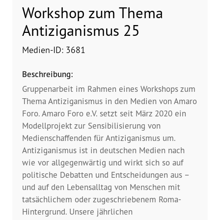
Dokumentationsstelle 
Workshop zum Thema
Antiziganismus – DOSTA
Antiziganismus 25
Internationale Jugendarbeit
Medien-ID: 3681
Abgeschlossene Projekte
Beschreibung:
Gruppenarbeit im Rahmen eines Workshops zum
Materialien
Thema Antiziganismus in den Medien von Amaro
Foro. Amaro Foro e.V. setzt seit März 2020 ein
Wissenswertes
Modellprojekt zur Sensibilisierung von
Medienschaffenden für Antiziganismus um.
Publikationen
Antiziganismus ist in deutschen Medien nach
wie vor allgegenwärtig und wirkt sich so auf
Mediathek
politische Debatten und Entscheidungen aus –
und auf den Lebensalltag von Menschen mit
Plakate
tatsächlichem oder zugeschriebenem Roma-
Hintergrund. Unsere jährlichen