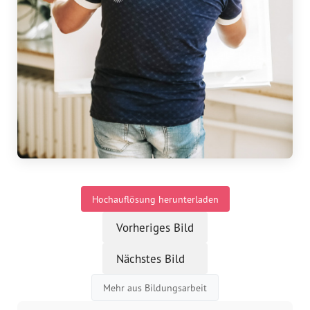
Vorstand
Team
Standorte
Dachorganisationen
Projekte
Hochauflösung herunterladen
Anlaufstelle Nevo Foro (Neue 
Stadt)
Vorheriges Bild
Bildungsangebote für 
Nächstes Bild
Leistungsbehörden und 
Sozialberatungsstellen
Mehr aus Bildungsarbeit