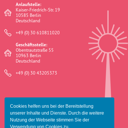
Anlaufstelle:
Kaiser-Friedrich-Str. 19
10585 Berlin
Deutschland
+49 (0) 30 610811020
Geschäftsstelle:
Obentrautstraße 55
10963 Berlin
Deutschland
+49 (0) 30 43205373
Cookies helfen uns bei der Bereitstellung
© 2026 Amaro Foro e.V.
unserer Inhalte und Dienste. Durch die weitere
Impressum
Datenschutz
Haftungsausschluss
Nutzung der Webseite stimmen Sie der
Verwendung von Cookies zu.