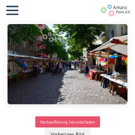
English version
Aktuelles
Über uns
Vision
Hochauflösung herunterladen
Geschichte
Vorheriges Bild