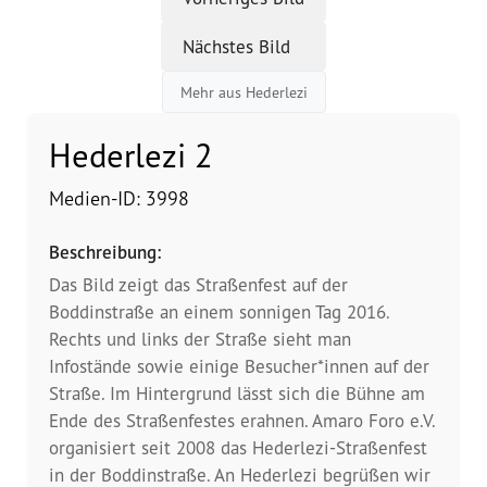
Nächstes Bild
Vorstand
Mehr aus Hederlezi
Team
Hederlezi 2
Standorte
Medien-ID: 3998
Dachorganisationen
Beschreibung:
Projekte
Das Bild zeigt das Straßenfest auf der
Boddinstraße an einem sonnigen Tag 2016.
Anlaufstelle Nevo Foro (Neue 
Rechts und links der Straße sieht man
Stadt)
Infostände sowie einige Besucher*innen auf der
Straße. Im Hintergrund lässt sich die Bühne am
Bildungsangebote für 
Ende des Straßenfestes erahnen. Amaro Foro e.V.
Leistungsbehörden und 
Sozialberatungsstellen
organisiert seit 2008 das Hederlezi-Straßenfest
in der Boddinstraße. An Hederlezi begrüßen wir