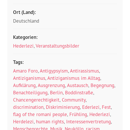
Ort (Land):
Deutschland
Kategorien:
Hederlezi
,
Veranstaltungsbilder
Tags:
Amaro Foro
,
Antigypsyism
,
Antirassismus
,
Antiziganismus
,
Antiziganismus im Alltag
,
Aufklärung
,
Ausgrenzung
,
Austausch
,
Begegnung
,
Benachteiligung
,
Berlin
,
Boddinstraße
,
Chancengerechtigkeit
,
Community
,
discrimination
,
Diskriminierung
,
Ederlezi
,
Fest
,
flag of the romani people
,
Frühling
,
Hederlezi
,
Herdelezi
,
human rights
,
Interessenvertretung
,
Menschenrechte
,
Musik
,
Neukölln
,
racism
,