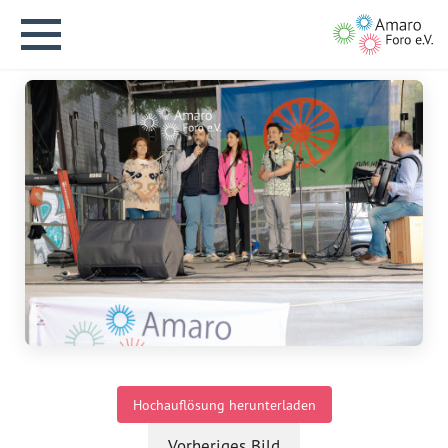
English version
Aktuelles
Über uns
Vision
Hochauflösung herunterladen
Geschichte
Vorheriges Bild