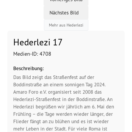
Nächstes Bild
Vorstand
Mehr aus Hederlezi
Team
Hederlezi 17
Standorte
Medien-ID: 4708
Dachorganisationen
Beschreibung:
Projekte
Das Bild zeigt das Straßenfest auf der
Boddinstraße an einem sonnigen Tag 2024.
Anlaufstelle Nevo Foro (Neue 
Amaro Foro e.V. organisiert seit 2008 das
Stadt)
Hederlezi-Straßenfest in der Boddinstraße. An
Hederlezi begrüßen wir jährlich am 6. Mai den
Bildungsangebote für 
Frühling – die Tage werden wieder länger, der
Leistungsbehörden und 
Sozialberatungsstellen
Flieder fängt an zu blühen und es ist wieder
mehr Leben in der Stadt. Für viele Roma ist