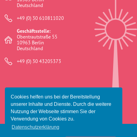
Deutschland
+49 (0) 30 610811020
Geschäftsstelle:
Obentrautstraße 55
10963 Berlin
Deutschland
+49 (0) 30 43205373
Cookies helfen uns bei der Bereitstellung
© 2026 Amaro Foro e.V.
unserer Inhalte und Dienste. Durch die weitere
Impressum
Datenschutz
Haftungsausschluss
Nutzung der Webseite stimmen Sie der
Verwendung von Cookies zu.
Datenschutzerklärung