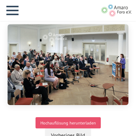
English version
Aktuelles
Über uns
Vision
Hochauflösung herunterladen
Geschichte
Vorheriges Bild