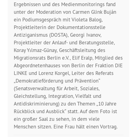
Dokumentationsstelle 
Ergebnissen und des Medienmonitorings fand
Antiziganismus – DOSTA
unter der Moderation von Carmen Glink Buján
ein Podiumsgespräch mit Violeta Balog,
Internationale Jugendarbeit
Projektleiterin der Dokumentationsstelle
Antiziganismus (DOSTA), Georgi Ivanov,
Abgeschlossene Projekte
Projektleiter der Anlauf- und Beratungsstelle,
Koray Yılmaz-Günay, Geschäftsleitung des
Materialien
Migrationsrats Berlin e.V., Elif Eralp, Mitglied des
Abgeordnetenhauses von Berlin der Fraktion DIE
LINKE und Lorenz Korgel, Leiter des Referats
Wissenswertes
„Demokratieförderung und Prävention“
(Senatsverwaltung für Arbeit, Soziales,
Publikationen
Gleichstellung, Integration, Vielfalt und
Antidiskriminierung) zu den Themen „10 Jahre
Mediathek
Rückblick und Ausblick“ statt. Auf dem Foto ist
ein großer Saal zu sehen, in dem viele
Plakate
Menschen sitzen. Eine Frau hält einen Vortrag.