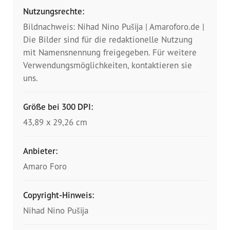
Presse
Nutzungsrechte:
Bildnachweis: Nihad Nino Pušija | Amaroforo.de |
Pressemitteilungen
Die Bilder sind für die redaktionelle Nutzung
mit Namensnennung freigegeben. Für weitere
Positionen
Verwendungsmöglichkeiten, kontaktieren sie
uns.
Pressespiegel
Glossar
Größe bei 300 DPI:
43,89 x 29,26 cm
Newsletter
Anbieter:
Fotos
Amaro Foro
Copyright-Hinweis:
Nihad Nino Pušija