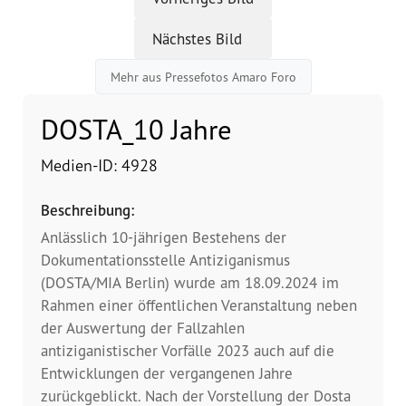
Nächstes Bild
Vorstand
Mehr aus Pressefotos Amaro Foro
Team
DOSTA_10 Jahre
Standorte
Medien-ID: 4928
Dachorganisationen
Beschreibung:
Projekte
Anlässlich 10-jährigen Bestehens der
Dokumentationsstelle Antiziganismus
Anlaufstelle Nevo Foro (Neue 
(DOSTA/MIA Berlin) wurde am 18.09.2024 im
Stadt)
Rahmen einer öffentlichen Veranstaltung neben
der Auswertung der Fallzahlen
Bildungsangebote für 
antiziganistischer Vorfälle 2023 auch auf die
Leistungsbehörden und 
Sozialberatungsstellen
Entwicklungen der vergangenen Jahre
zurückgeblickt. Nach der Vorstellung der Dosta