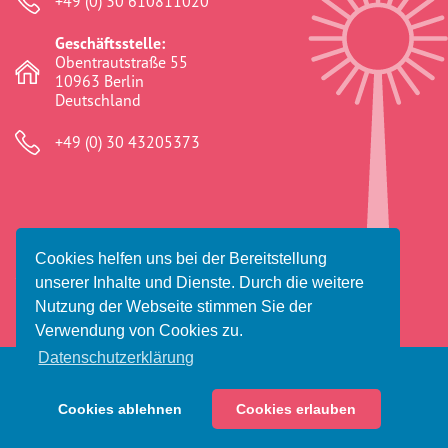
+49 (0) 30 610811020
Geschäftsstelle:
Obentrautstraße 55
10963 Berlin
Deutschland
+49 (0) 30 43205373
Cookies helfen uns bei der Bereitstellung
© 2026 Amaro Foro e.V.
unserer Inhalte und Dienste. Durch die weitere
Impressum
Datenschutz
Haftungsausschluss
Nutzung der Webseite stimmen Sie der
Verwendung von Cookies zu.
Datenschutzerklärung
Cookies ablehnen
Cookies erlauben
Spenden
Dosta! Vorfälle melden