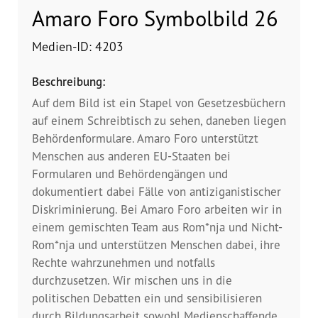
Dokumentationsstelle 
Amaro Foro Symbolbild 26
Antiziganismus – DOSTA
Medien-ID: 4203
Internationale Jugendarbeit
Beschreibung:
Abgeschlossene Projekte
Auf dem Bild ist ein Stapel von Gesetzesbüchern
auf einem Schreibtisch zu sehen, daneben liegen
Materialien
Behördenformulare. Amaro Foro unterstützt
Menschen aus anderen EU-Staaten bei
Wissenswertes
Formularen und Behördengängen und
dokumentiert dabei Fälle von antiziganistischer
Publikationen
Diskriminierung. Bei Amaro Foro arbeiten wir in
einem gemischten Team aus Rom*nja und Nicht-
Mediathek
Rom*nja und unterstützen Menschen dabei, ihre
Rechte wahrzunehmen und notfalls
Plakate
durchzusetzen. Wir mischen uns in die
politischen Debatten ein und sensibilisieren
durch Bildungsarbeit sowohl Medienschaffende