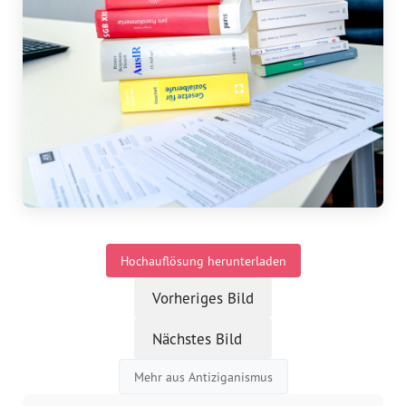
Vorstand
Team
Standorte
Dachorganisationen
Projekte
Hochauflösung herunterladen
Anlaufstelle Nevo Foro (Neue 
Stadt)
Vorheriges Bild
Bildungsangebote für 
Nächstes Bild
Leistungsbehörden und 
Sozialberatungsstellen
Mehr aus Antiziganismus