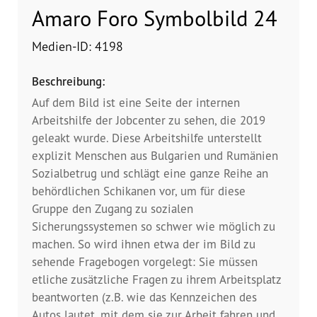
Dokumentationsstelle 
Amaro Foro Symbolbild 24
Antiziganismus – DOSTA
Medien-ID: 4198
Internationale Jugendarbeit
Beschreibung:
Abgeschlossene Projekte
Auf dem Bild ist eine Seite der internen
Arbeitshilfe der Jobcenter zu sehen, die 2019
Materialien
geleakt wurde. Diese Arbeitshilfe unterstellt
explizit Menschen aus Bulgarien und Rumänien
Wissenswertes
Sozialbetrug und schlägt eine ganze Reihe an
behördlichen Schikanen vor, um für diese
Publikationen
Gruppe den Zugang zu sozialen
Sicherungssystemen so schwer wie möglich zu
Mediathek
machen. So wird ihnen etwa der im Bild zu
sehende Fragebogen vorgelegt: Sie müssen
Plakate
etliche zusätzliche Fragen zu ihrem Arbeitsplatz
beantworten (z.B. wie das Kennzeichen des
Autos lautet, mit dem sie zur Arbeit fahren und