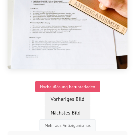
Vorstand
Team
Standorte
Dachorganisationen
Projekte
Hochauflösung herunterladen
Anlaufstelle Nevo Foro (Neue 
Stadt)
Vorheriges Bild
Bildungsangebote für 
Nächstes Bild
Leistungsbehörden und 
Sozialberatungsstellen
Mehr aus Antiziganismus