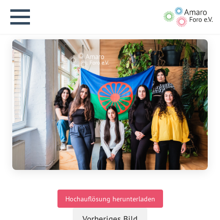
English version
Aktuelles
Über uns
Vision
Hochauflösung herunterladen
Geschichte
Vorheriges Bild