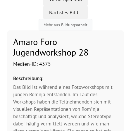
Nächstes Bild
Vorstand
Mehr aus Bildungsarbeit
Team
Amaro Foro
Standorte
Jugendworkshop 28
Dachorganisationen
Medien-ID: 4375
Projekte
Beschreibung:
Das Bild ist während eines Fotoworkshops mit
Anlaufstelle Nevo Foro (Neue 
jungen Romnja entstanden. Im Lauf des
Stadt)
Workshops haben die Teilnehmenden sich mit
visuellen Repräsentationen von Rom*nja
Bildungsangebote für 
Leistungsbehörden und 
beschäftigt und analysiert, welche Stereotype
Sozialberatungsstellen
dabei häufig vermittelt werden und wie man
diese vermeiden könnte. Sie haben selbst mit