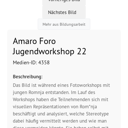
Nächstes Bild
Vorstand
Mehr aus Bildungsarbeit
Team
Amaro Foro
Standorte
Jugendworkshop 22
Dachorganisationen
Medien-ID: 4358
Projekte
Beschreibung:
Das Bild ist während eines Fotoworkshops mit
Anlaufstelle Nevo Foro (Neue 
jungen Romnja entstanden. Im Lauf des
Stadt)
Workshops haben die Teilnehmenden sich mit
visuellen Repräsentationen von Rom*nja
Bildungsangebote für 
Leistungsbehörden und 
beschäftigt und analysiert, welche Stereotype
Sozialberatungsstellen
dabei häufig vermittelt werden und wie man
diese vermeiden könnte. Sie haben selbst mit