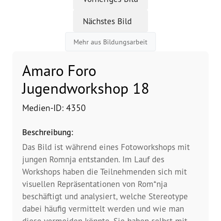
Nächstes Bild
Vorstand
Mehr aus Bildungsarbeit
Team
Amaro Foro
Standorte
Jugendworkshop 18
Dachorganisationen
Medien-ID: 4350
Projekte
Beschreibung:
Das Bild ist während eines Fotoworkshops mit
Anlaufstelle Nevo Foro (Neue 
jungen Romnja entstanden. Im Lauf des
Stadt)
Workshops haben die Teilnehmenden sich mit
visuellen Repräsentationen von Rom*nja
Bildungsangebote für 
Leistungsbehörden und 
beschäftigt und analysiert, welche Stereotype
Sozialberatungsstellen
dabei häufig vermittelt werden und wie man
diese vermeiden könnte. Sie haben selbst mit