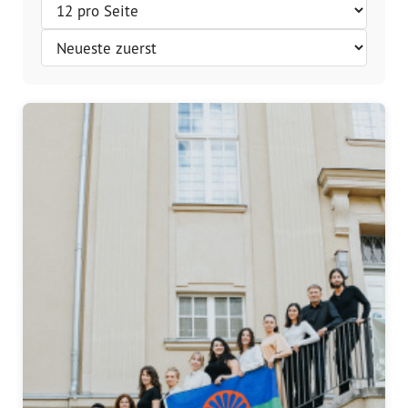
Vorstand
Team
Standorte
Dachorganisationen
Projekte
Anlaufstelle Nevo Foro (Neue 
Stadt)
Bildungsangebote für 
Leistungsbehörden und 
Sozialberatungsstellen