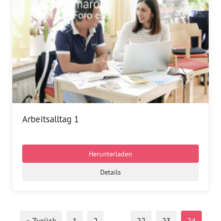
Arbeitsalltag 1
Herunterladen
Details
« Zurück
1
2
…
22
23
24