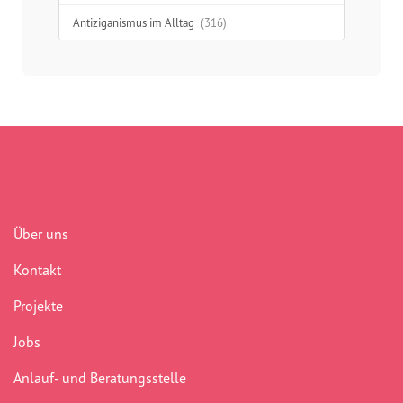
Antiziganismus im Alltag
(316)
Aufklärung
(277)
Ausgrenzung
(312)
Austausch
(48)
Begegnung
(41)
Benachteiligung
(232)
Über uns
Berlin
(41)
Kontakt
Bildungsarbeit
(277)
Projekte
Boddinstraße
(40)
Jobs
Bürokratie
(75)
Anlauf- und Beratungsstelle
Chancengerechtigkeit
(307)