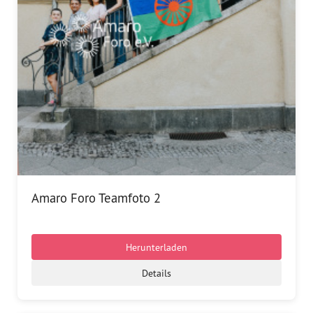
Dokumentationsstelle 
Antiziganismus – DOSTA
Internationale Jugendarbeit
Abgeschlossene Projekte
Materialien
Wissenswertes
Amaro Foro Teamfoto 2
Publikationen
Mediathek
Herunterladen
Plakate
Details