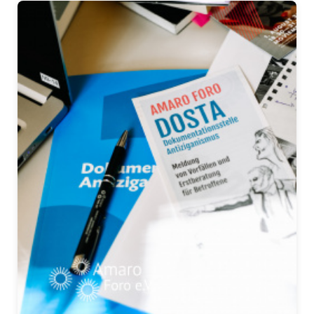
Presse
Pressemitteilungen
Positionen
Pressespiegel
Glossar
Newsletter
Fotos