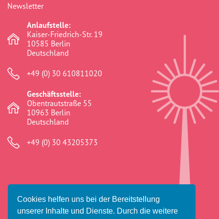
Newsletter
commemoration
(1)
Anlaufstelle:
Community
(41)
Kaiser-Friedrich-Str. 19
10585 Berlin
crosshairs
(0)
Deutschland
dikh he na bister
(2)
+49 (0) 30 610811020
discrimination
(316)
Geschäftsstelle:
Obentrautstraße 55
Diskriminierung
(315)
10963 Berlin
Deutschland
Dokumentationsstelle
(91)
+49 (0) 30 43205373
Ederlezi
(41)
educational work
(277)
Erinnern
(2)
Cookies helfen uns bei der Bereitstellung
Erinnerungsarbeit
(2)
© 2026 Amaro Foro e.V.
unserer Inhalte und Dienste. Durch die weitere