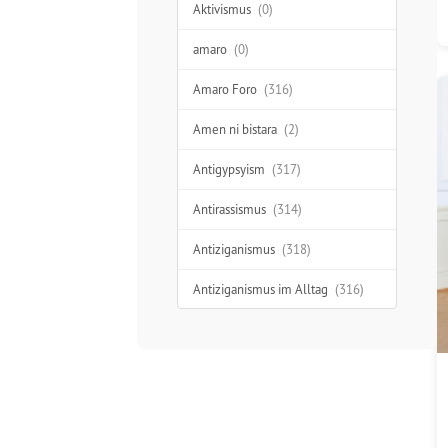
Aktivismus
(0)
amaro
(0)
Amaro Foro
(316)
Amen ni bistara
(2)
Antigypsyism
(317)
Antirassismus
(314)
Antiziganismus
(318)
Antiziganismus im Alltag
(316)
Aufklärung
(277)
Ausgrenzung
(312)
Austausch
(48)