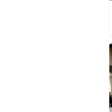
Fotoworkshop
(93)
Frühling
(41)
Frühlingsfest
(36)
Gedänkstätte
(0)
Gedenken
(2)
gedenkstätte
(2)
genocide
(2)
Genozid
(2)
Geschichtsleugnung
(1)
Geschichtsvergessenheit
(1)
Gordischer Knoten
(7)