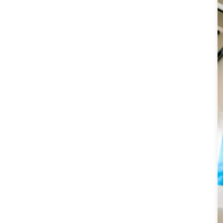
Diskriminierung
(315)
Dokumentationsstelle
(91)
Ederlezi
(41)
educational work
(277)
Erinnern
(2)
Erinnerungsarbeit
(2)
exclusion
(311)
Fadenkreuz
(0)
Fest
(41)
flag of the romani people
(139)
foro
(0)