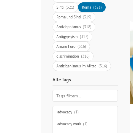
Sinti
(321)
Roma
(321)
Roma und Sinti
(319)
Antiziganismus
(318)
Antigypsyism
(317)
Amaro Foro
(316)
discrimination
(316)
Antiziganismus im Alltag
(316)
Alle Tags
advocacy
(1)
advocacy work
(1)