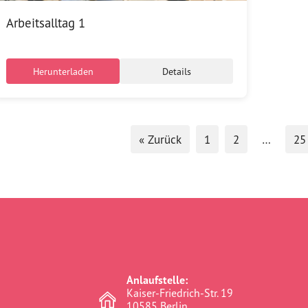
Arbeitsalltag 1
Herunterladen
Details
« Zurück
1
2
…
25
Anlaufstelle:
Kaiser-Friedrich-Str. 19
10585 Berlin