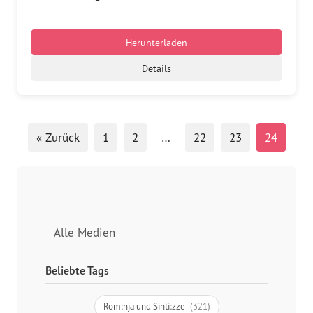
Presse
Pressemitteilungen
Herunterladen
Details
Positionen
Pressespiegel
« Zurück
1
2
…
22
23
24
Glossar
Newsletter
Fotos
Alle Medien
Beliebte Tags
Rom:nja und Sinti:zze
(321)