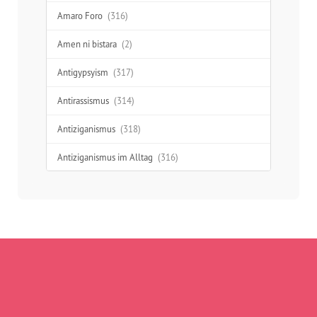
Amaro Foro
(316)
Amen ni bistara
(2)
Antigypsyism
(317)
Antirassismus
(314)
Antiziganismus
(318)
Antiziganismus im Alltag
(316)
Aufklärung
(277)
Ausgrenzung
(312)
Austausch
(48)
Begegnung
(41)
Benachteiligung
(232)