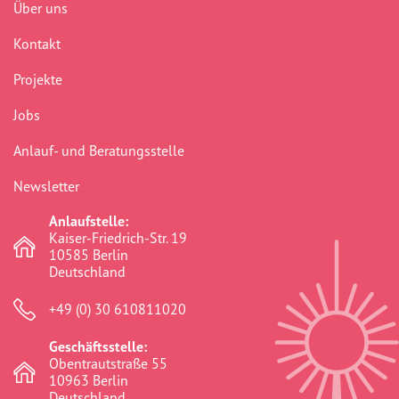
Über uns
Berlin
(41)
Kontakt
Bildungsarbeit
(277)
Projekte
Boddinstraße
(40)
Jobs
Bürokratie
(75)
Anlauf- und Beratungsstelle
Chancengerechtigkeit
(307)
Newsletter
commemoration
(1)
Anlaufstelle:
Community
(41)
Kaiser-Friedrich-Str. 19
10585 Berlin
crosshairs
(0)
Deutschland
dikh he na bister
(2)
+49 (0) 30 610811020
discrimination
(316)
Geschäftsstelle:
Obentrautstraße 55
Diskriminierung
(315)
10963 Berlin
Deutschland