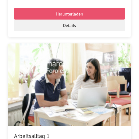
Dokumentationsstelle 
Antiziganismus – DOSTA
Herunterladen
Internationale Jugendarbeit
Details
Abgeschlossene Projekte
Materialien
Wissenswertes
Publikationen
Mediathek
Plakate
Arbeitsalltag 1