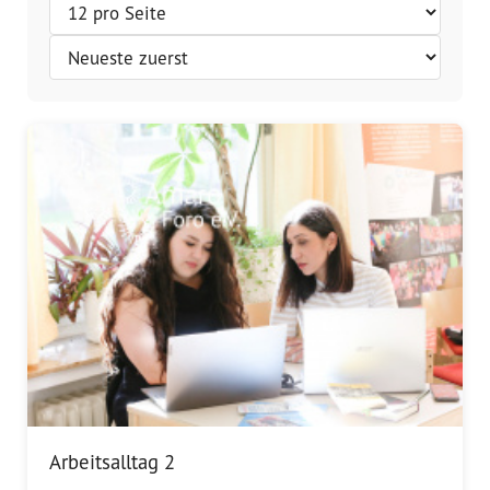
Vorstand
Team
Standorte
Dachorganisationen
Projekte
Anlaufstelle Nevo Foro (Neue 
Stadt)
Bildungsangebote für 
Leistungsbehörden und 
Sozialberatungsstellen
Arbeitsalltag 2