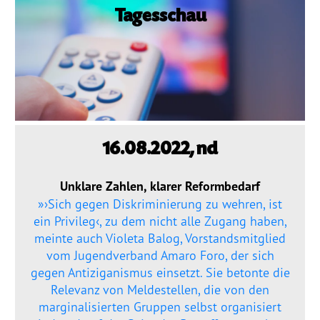
Dokumentationsstelle 
Bundespressekonferenz:
Tagesschau
Antiziganismus – DOSTA
»Es ist auch wichtig, Fälle zu dokumentieren,
bei denen wegen bestimmten Merkmalen
Internationale Jugendarbeit
Wohnungen nicht erhalten werden oder die
Benotung in der Schule anders ausfällt oder
Abgeschlossene Projekte
banale rassistische Aussagen im Alltag fallen«
Materialien
16.08.2022, nd
Wissenswertes
Unklare Zahlen, klarer Reformbedarf
»›Sich gegen Diskriminierung zu wehren, ist
Publikationen
ein Privileg‹, zu dem nicht alle Zugang haben,
meinte auch Violeta Balog, Vorstandsmitglied
Mediathek
vom Jugendverband Amaro Foro, der sich
gegen Antiziganismus einsetzt. Sie betonte die
neues deutschland
Plakate
Relevanz von Meldestellen, die von den
marginalisierten Gruppen selbst organisiert