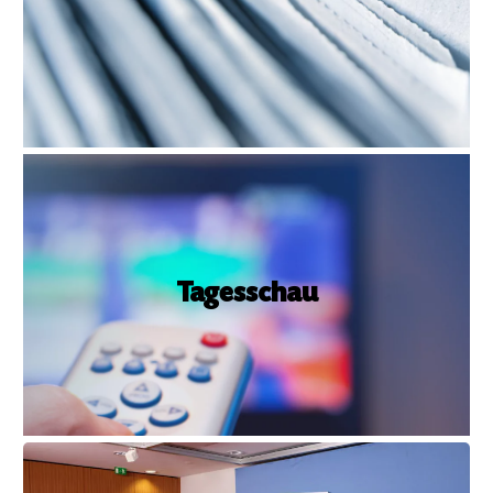
Antidiskrimiminierungsbericht 2021. Balog
betont und bekräftigt Atamans Aussagen: Auch
wenn nicht alle Diskriminierungsformen vom
AGG abgedeckt werden, müssen alle Fälle
«
erfasst werden.
16.08.2022, Tagesschau 15.00
Uhr
Tagesschau
In der Tagesschau um 15.00 geht es unter
anderem um den Antidiskriminierungsbericht.