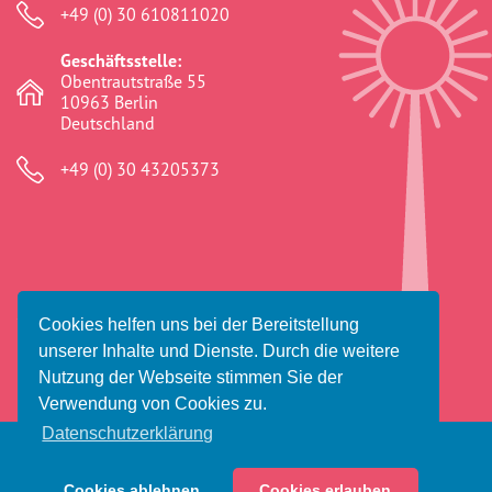
+49 (0) 30 610811020
Geschäftsstelle:
Obentrautstraße 55
10963 Berlin
Deutschland
+49 (0) 30 43205373
© 2026 Amaro Foro e.V.
Cookies helfen uns bei der Bereitstellung
Impressum
Datenschutz
Haftungsausschluss
unserer Inhalte und Dienste. Durch die weitere
Nutzung der Webseite stimmen Sie der
Verwendung von Cookies zu.
Datenschutzerklärung
Cookies ablehnen
Cookies erlauben