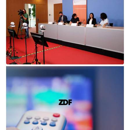
16.08.2022, ZDF
Ataman: Zahl der Fälle „alarmierend“
ZDF
https://www.zdf.de/nachrichten/politik/jahresbericht-
2021-antidiskriminierungsstelle-bund-ataman-
100.html