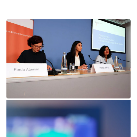
Vorstand
Team
Standorte
Dachorganisationen
Projekte
Anlaufstelle Nevo Foro (Neue 
Stadt)
16.08.2022, Tagesschau 20.00
Bildungsangebote für 
Uhr
Leistungsbehörden und 
Sozialberatungsstellen
Unser Vorstandmitglied Violeta Balog auf der