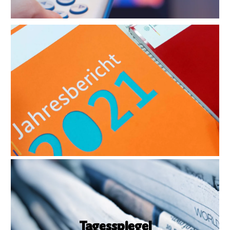
Weitere Informationen
ADS-Jahresbericht
Unsere Pressemitteilung zum ADS-
Jahresbericht
16.08.2022, Tagesspiegel
Zahl der Rassismusfälle weiter auf hohem
Niveau
Tagesspiegel
»Nicht alle Menschen haben das Privileg, sich