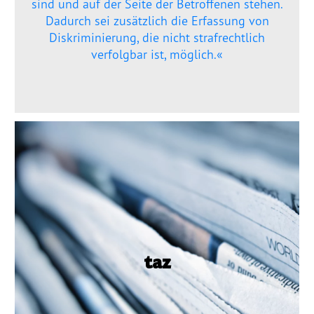
Presse
sind und auf der Seite der Betroffenen stehen.
Dadurch sei zusätzlich die Erfassung von
Diskriminierung, die nicht strafrechtlich
Pressemitteilungen
verfolgbar ist, möglich.«
Positionen
Pressespiegel
Glossar
16.08.2022, taz
Newsletter
Besonders oft Rassismus
Dies bestätigt auch Violeta Balog, die als
»
Mitglied des Vereins Amaro Foro die Belange
Fotos
der Rom­n:ja vertritt. Sie berichtet zum Beispiel
von schlechterer Benotung für Rom­n:ja und
taz
Sin­ti:z­ze und rassistischer Beleidgungen auf
der Straße. Antiziganismus ist einer der
Schwerpunkte im