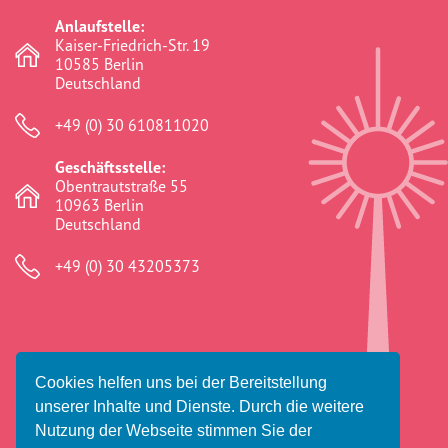
Anlaufstelle:
Vorstand
Kaiser-Friedrich-Str. 19
10585 Berlin
Deutschland
Team
+49 (0) 30 610811020
Standorte
Geschäftsstelle:
Obentrautstraße 55
Dachorganisationen
10963 Berlin
Deutschland
Projekte
+49 (0) 30 43205373
Anlaufstelle Nevo Foro (Neue 
Stadt)
Bildungsangebote für 
Cookies helfen uns bei der Bereitstellung
Leistungsbehörden und 
© 2026 Amaro Foro e.V.
unserer Inhalte und Dienste. Durch die weitere
Sozialberatungsstellen
Impressum
Datenschutz
Haftungsausschluss
Nutzung der Webseite stimmen Sie der