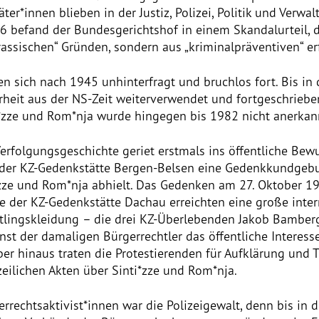
er*innen blieben in der Justiz, Polizei, Politik und Verwal
56 befand der Bundesgerichtshof in einem Skandalurteil, 
rassischen“ Gründen, sondern aus „kriminalpräventiven“ erf
en sich nach 1945 unhinterfragt und bruchlos fort. Bis in 
heit aus der NS-Zeit weiterverwendet und fortgeschriebe
i*zze und Rom*nja wurde hingegen bis 1982 nicht anerkan
Verfolgungsgeschichte geriet erstmals ins öffentliche Bewu
 der KZ-Gedenkstätte Bergen-Belsen eine Gedenkkundgebu
*zze und Rom*nja abhielt. Das Gedenken am 27. Oktober 1
e der KZ-Gedenkstätte Dachau erreichten eine große inter
äftlingskleidung – die drei KZ-Überlebenden Jakob Bamber
enst der damaligen Bürgerrechtler das öffentliche Interesse
er hinaus traten die Protestierenden für Aufklärung und T
izeilichen Akten über Sinti*zze und Rom*nja.
rechtsaktivist*innen war die Polizeigewalt, denn bis in d