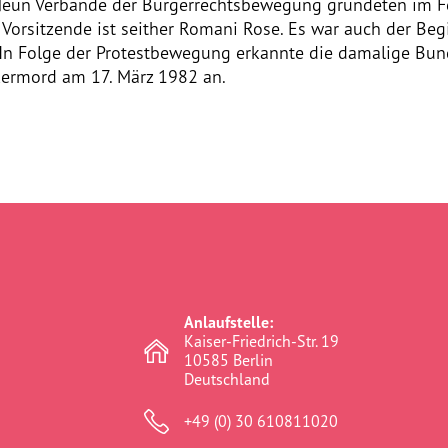
. Neun Verbände der Bürgerrechtsbewegung gründeten im 
 Vorsitzende ist seither Romani Rose. Es war auch der Beg
. In Folge der Protestbewegung erkannte die damalige Bu
kermord am 17. März 1982 an.
Anlaufstelle:
Kaiser-Friedrich-Str. 19
10585 Berlin
Deutschland
+49 (0) 30 610811020