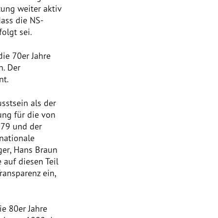
tung weiter aktiv
dass die NS-
olgt sei.
die 70er Jahre
n. Der
nt.
sstsein als der
ng für die von
979 und der
nationale
ger, Hans Braun
 auf diesen Teil
ransparenz ein,
ie 80er Jahre