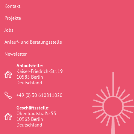
Dokumentationsstelle 
Kontakt
Antiziganismus – DOSTA
Projekte
Internationale Jugendarbeit
Jobs
Abgeschlossene Projekte
Anlauf- und Beratungsstelle
Newsletter
Materialien
Anlaufstelle:
Kaiser-Friedrich-Str. 19
Wissenswertes
10585 Berlin
Deutschland
Publikationen
+49 (0) 30 610811020
Mediathek
Geschäftsstelle:
Obentrautstraße 55
Plakate
10963 Berlin
Deutschland