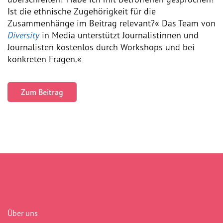
Ist die ethnische Zugehörigkeit für die
Vorstand
Zusammenhänge im Beitrag relevant?« Das Team von
Diversity
in Media unterstützt Journalistinnen und
Team
Journalisten kostenlos durch Workshops und bei
konkreten Fragen.«
Standorte
Zum Beitrag
Dachorganisationen
Projekte
Anlaufstelle Nevo Foro (Neue 
Stadt)
Bildungsangebote für 
Leistungsbehörden und 
Sozialberatungsstellen
Über uns