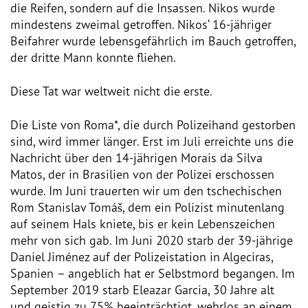
die Reifen, sondern auf die Insassen. Nikos wurde
Dokumentationsstelle 
Antiziganismus – DOSTA
mindestens zweimal getroffen. Nikos‘ 16-jähriger
Beifahrer wurde lebensgefährlich im Bauch getroffen,
Internationale Jugendarbeit
der dritte Mann konnte fliehen.
Abgeschlossene Projekte
Diese Tat war weltweit nicht die erste.
Die Liste von Roma*, die durch Polizeihand gestorben
Materialien
sind, wird immer länger. Erst im Juli erreichte uns die
Nachricht über den 14-jährigen Morais da Silva
Wissenswertes
Matos, der in Brasilien von der Polizei erschossen
wurde. Im Juni trauerten wir um den tschechischen
Publikationen
Rom Stanislav Tomáš, dem ein Polizist minutenlang
auf seinem Hals kniete, bis er kein Lebenszeichen
Mediathek
mehr von sich gab. Im Juni 2020 starb der 39-jährige
Daniel Jiménez auf der Polizeistation in Algeciras,
Plakate
Spanien – angeblich hat er Selbstmord begangen. Im
September 2019 starb Eleazar Garcia, 30 Jahre alt
und geistig zu 75% beeinträchtigt, wehrlos an einem