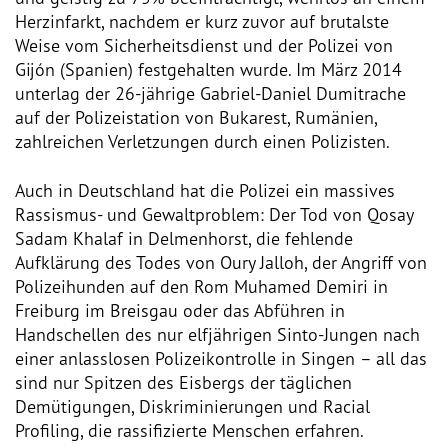
Presse
Herzinfarkt, nachdem er kurz zuvor auf brutalste
Weise vom Sicherheitsdienst und der Polizei von
Pressemitteilungen
Gijón (Spanien) festgehalten wurde. Im März 2014
unterlag der 26-jährige Gabriel-Daniel Dumitrache
Positionen
auf der Polizeistation von Bukarest, Rumänien,
zahlreichen Verletzungen durch einen Polizisten.
Pressespiegel
Auch in Deutschland hat die Polizei ein massives
Glossar
Rassismus- und Gewaltproblem: Der Tod von Qosay
Sadam Khalaf in Delmenhorst, die fehlende
Newsletter
Aufklärung des Todes von Oury Jalloh, der Angriff von
Polizeihunden auf den Rom Muhamed Demiri in
Freiburg im Breisgau oder das Abführen in
Fotos
Handschellen des nur elfjährigen Sinto-Jungen nach
einer anlasslosen Polizeikontrolle in Singen – all das
sind nur Spitzen des Eisbergs der täglichen
Demütigungen, Diskriminierungen und Racial
Profiling, die rassifizierte Menschen erfahren.