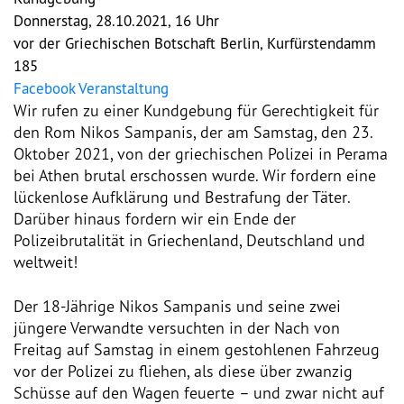
Donnerstag, 28.10.2021, 16 Uhr
Vorstand
vor der Griechischen Botschaft Berlin, Kurfürstendamm
185
Team
Facebook Veranstaltung
Wir rufen zu einer Kundgebung für Gerechtigkeit für
Standorte
den Rom Nikos Sampanis, der am Samstag, den 23.
Oktober 2021, von der griechischen Polizei in Perama
Dachorganisationen
bei Athen brutal erschossen wurde. Wir fordern eine
lückenlose Aufklärung und Bestrafung der Täter.
Darüber hinaus fordern wir ein Ende der
Projekte
Polizeibrutalität in Griechenland, Deutschland und
weltweit!
Anlaufstelle Nevo Foro (Neue 
Stadt)
Der 18-Jährige Nikos Sampanis und seine zwei
jüngere Verwandte versuchten in der Nach von
Bildungsangebote für 
Freitag auf Samstag in einem gestohlenen Fahrzeug
Leistungsbehörden und 
Sozialberatungsstellen
vor der Polizei zu fliehen, als diese über zwanzig
Schüsse auf den Wagen feuerte – und zwar nicht auf