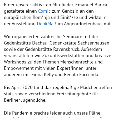
Einer unserer aktivsten Mitglieder, Emanuel Barica,
gestaltete einen
Comic
zum Genozid an den
Vorstand
europäischen Rom*nja und Sinit*zze und wirkte in
der Ausstellung
DenkMal!
im Abgeordnetenhaus mit.
Team
Wir organisierten zahlreiche Seminare mit der
Standorte
Gedenkstätte Dachau, Gedenkstätte Sachsenhausen
sowie der Gedenkstätte Ravensbrück. Außerdem
Dachorganisationen
veranstalteten wir Zukunftswerkstätten und kreative
Workshops zu den Themen Menschenrechte und
Projekte
Empowerment mit vielen Expert*innen, unter
anderem mit Fiona Kelly und Renata Faccenda.
Anlaufstelle Nevo Foro (Neue 
Stadt)
Bis April 2020 fand das regelmäßige Mädchentreffen
statt, sowie verschiedene Freizeitangebote für
Bildungsangebote für 
Berliner Jugendliche.
Leistungsbehörden und 
Sozialberatungsstellen
Die Pandemie brachte leider auch unsere Pläne