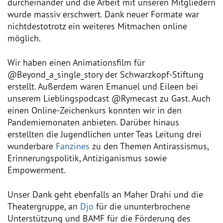
durcheinander und die Arbeit mit unseren Mitgliedern
Dokumentationsstelle 
wurde massiv erschwert. Dank neuer Formate war
Antiziganismus – DOSTA
nichtdestotrotz ein weiteres Mitmachen online
möglich.
Internationale Jugendarbeit
Wir haben einen Animationsfilm für
Abgeschlossene Projekte
@Beyond_a_single_story der Schwarzkopf-Stiftung
erstellt. Außerdem waren Emanuel und Eileen bei
Materialien
unserem Lieblingspodcast @Rymecast zu Gast. Auch
einen Online-Zeichenkurs konnten wir in den
Wissenswertes
Pandemiemonaten anbieten. Darüber hinaus
erstellten die Jugendlichen unter Teas Leitung drei
wunderbare
Publikationen
Fanzines
zu den Themen Antirassismus,
Erinnerungspolitik, Antiziganismus sowie
Empowerment.
Mediathek
Unser Dank geht ebenfalls an Maher Drahi und die
Plakate
Theatergruppe, an
Djo
für die ununterbrochene
Unterstützung und BAMF für die Förderung des