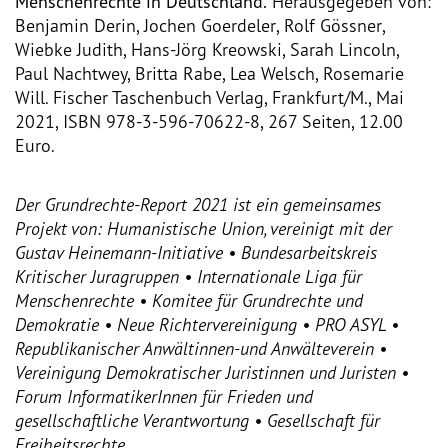
Menschenrechte in Deutschland.
Herausgegeben von:
Dokumentationsstelle 
Benjamin Derin, Jochen Goerdeler, Rolf Gössner,
Antiziganismus – DOSTA
Wiebke Judith, Hans-Jörg Kreowski, Sarah Lincoln,
Paul Nachtwey, Britta Rabe, Lea Welsch, Rosemarie
Internationale Jugendarbeit
Will. Fischer Taschenbuch Verlag, Frankfurt/M., Mai
2021, ISBN 978-3-596-70622-8, 267 Seiten, 12.00
Abgeschlossene Projekte
Euro.
Materialien
Der Grundrechte-Report 2021 ist ein gemeinsames
Projekt von: Humanistische Union, vereinigt mit der
Wissenswertes
Gustav Heinemann-Initiative • Bundesarbeitskreis
Kritischer Juragruppen • Internationale Liga für
Publikationen
Menschenrechte • Komitee für Grundrechte und
Demokratie • Neue Richtervereinigung • PRO ASYL •
Mediathek
Republikanischer Anwältinnen-und Anwälteverein •
Vereinigung Demokratischer Juristinnen und Juristen •
Plakate
Forum InformatikerInnen für Frieden und
gesellschaftliche Verantwortung • Gesellschaft für
Freiheitsrechte