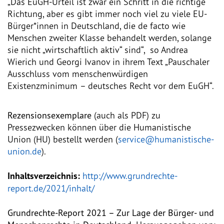
„Das EuGH-Urteil ist zwar ein Schritt in die richtige
Richtung, aber es gibt immer noch viel zu viele EU-
Vorstand
Bürger*innen in Deutschland, die de facto wie
Menschen zweiter Klasse behandelt werden, solange
Team
sie nicht „wirtschaftlich aktiv“ sind“, so Andrea
Wierich und Georgi Ivanov in ihrem Text „Pauschaler
Standorte
Ausschluss vom menschenwürdigen
Existenzminimum – deutsches Recht vor dem EuGH“.
Dachorganisationen
Rezensionsexemplare
(auch als PDF) zu
Projekte
Pressezwecken können über die Humanistische
Union (HU) bestellt werden (
service@humanistische-
union.de
).
Anlaufstelle Nevo Foro (Neue 
Stadt)
Inhaltsverzeichnis:
http://www.grundrechte-
Bildungsangebote für 
report.de/2021/inhalt/
Leistungsbehörden und 
Sozialberatungsstellen
Grundrechte-Report 2021 – Zur Lage der Bürger- und