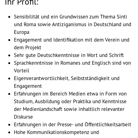
Ihr Profil:
Dokumentationsstelle 
Antiziganismus – DOSTA
Sensibilität und ein Grundwissen zum Thema Sinti
Internationale Jugendarbeit
und Roma sowie Antiziganismus in Deutschland und
Europa
Abgeschlossene Projekte
Engagement und Identifikation mit dem Verein und
dem Projekt
Sehr gute Deutschkenntnisse in Wort und Schrift
Materialien
Sprachkenntnisse in Romanes und Englisch sind von
Vorteil
Wissenswertes
Eigenverantwortlichkeit, Selbstständigkeit und
Engagement
Publikationen
Erfahrungen im Bereich Medien etwa in Form von
Studium, Ausbildung oder Praktika und Kenntnisse
Mediathek
der Medienlandschaft sowie inhaltlich relevanter
Diskurse
Plakate
Erfahrungen in der Presse- und Öffentlichkeitsarbeit
Hohe Kommunikationskompetenz und