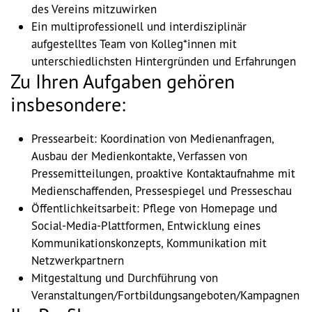
des Vereins mitzuwirken
Ein multiprofessionell und interdisziplinär
Vorstand
aufgestelltes Team von Kolleg*innen mit
unterschiedlichsten Hintergründen und Erfahrungen
Team
Zu Ihren Aufgaben gehören
Standorte
insbesondere:
Dachorganisationen
Pressearbeit: Koordination von Medienanfragen,
Ausbau der Medienkontakte, Verfassen von
Projekte
Pressemitteilungen, proaktive Kontaktaufnahme mit
Medienschaffenden, Pressespiegel und Presseschau
Öffentlichkeitsarbeit: Pflege von Homepage und
Anlaufstelle Nevo Foro (Neue 
Social-Media-Plattformen, Entwicklung eines
Stadt)
Kommunikationskonzepts, Kommunikation mit
Bildungsangebote für 
Netzwerkpartnern
Leistungsbehörden und 
Mitgestaltung und Durchführung von
Sozialberatungsstellen
Veranstaltungen/Fortbildungsangeboten/Kampagnen