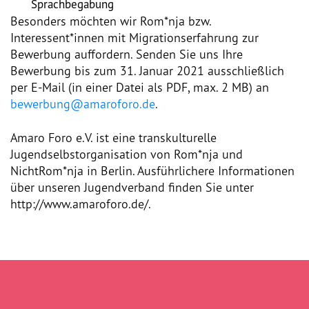
Presse
Sprachbegabung
Besonders möchten wir Rom*nja bzw.
Interessent*innen mit Migrationserfahrung zur
Pressemitteilungen
Bewerbung auffordern. Senden Sie uns Ihre
Bewerbung bis zum 31. Januar 2021 ausschließlich
Positionen
per E-Mail (in einer Datei als PDF, max. 2 MB) an
bewerbung@amaroforo.de
.
Pressespiegel
Amaro Foro e.V. ist eine transkulturelle
Glossar
Jugendselbstorganisation von Rom*nja und
NichtRom*nja in Berlin. Ausführlichere Informationen
Newsletter
über unseren Jugendverband finden Sie unter
http://www.amaroforo.de/.
Fotos