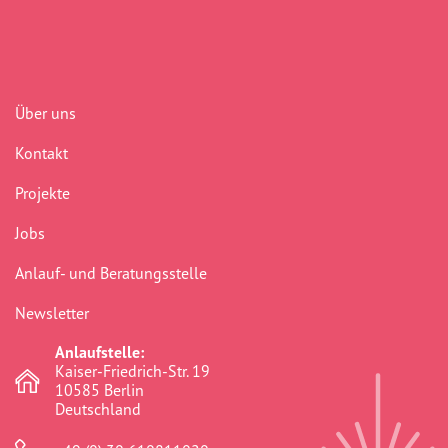
Vorstand
Team
Über uns
Standorte
Kontakt
Dachorganisationen
Projekte
Jobs
Projekte
Anlauf- und Beratungsstelle
Anlaufstelle Nevo Foro (Neue 
Newsletter
Stadt)
Anlaufstelle:
Kaiser-Friedrich-Str. 19
Bildungsangebote für 
10585 Berlin
Leistungsbehörden und 
Sozialberatungsstellen
Deutschland