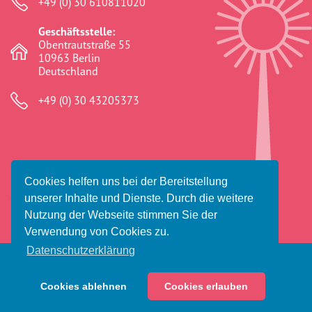
+49 (0) 30 610811020
Dokumentationsstelle 
Antiziganismus – DOSTA
Geschäftsstelle:
Obentrautstraße 55
Internationale Jugendarbeit
10963 Berlin
Deutschland
Abgeschlossene Projekte
+49 (0) 30 43205373
Materialien
Wissenswertes
Cookies helfen uns bei der Bereitstellung
© 2026 Amaro Foro e.V.
unserer Inhalte und Dienste. Durch die weitere
Publikationen
Impressum
Datenschutz
Haftungsausschluss
Nutzung der Webseite stimmen Sie der
Verwendung von Cookies zu.
Mediathek
Datenschutzerklärung
Plakate
Cookies ablehnen
Cookies erlauben
Spenden
Dosta! Vorfälle melden